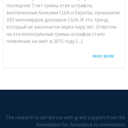
последние 7 лет суммы этих штрафов,
выплаченные банками США и Европы, превысили
320 миллиардов долларов США. И это тренд,
который не закончится через пару лет. Ответом
на эти колоссальные суммы штрафов стало
появление на свет в 2015 году […]
READ MORE
The research is carried out with grant support from the
Foundation for Assistance to Innovations